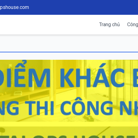
qpshouse.com
Trang chủ
Công 