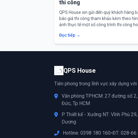
thi công
QPS House xin gửi đến quý khách hàng 
báo giá thi công tham khảo kèm theo hì
ảnh thực tế một số công trình thi công h
thiện gần đây.
Đọc tiếp →
QPS House
Tiên phong trong lĩnh vực xây dựng với
Văn phòng TPHCM: 27 đường số 2, 
Đức, Tp HCM
P Thiết kế - Xưởng NT: Vĩnh Phú 29,
Dương
Hotline: 0398 180 160
-
ĐT: 028-66