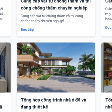
Cung cấp vật tư chống thấm và thi
Các
công chống thấm chuyên nghiệp
ôi
Giảm
số
mọi 
Cung cấp vật tư chống thấm và thi công
ai.
hoạc
chống thấm chuyên nghiệp!
nội 
Đọc
Đọc tiếp →
Tổng hợp công trình nhà ở đã và
Tổn
ã
đang thiết kế
nhà