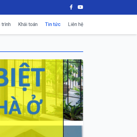
trình
Khái toán
Tin tức
Liên hệ