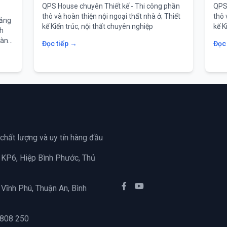
QPS House chuyên Thiết kế - Thi công phần
QPS 
thô và hoàn thiện nội ngoại thất nhà ở; Thiết
thô 
bảng
kế Kiến trúc, nội thất chuyên nghiệp
kế K
nh
oàn
Đọc tiếp →
Đọc
 chất lượng và uy tín hàng đầu
KP6, Hiệp Bình Phước, Thủ
 Vĩnh Phú, Thuận An, Bình
 808 250