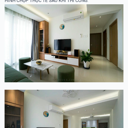
HÌNH CHỤP THỰC TẾ SAU KHI THI CÔNG: