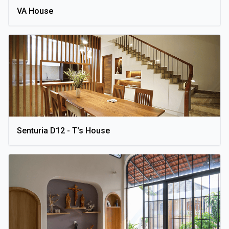
VA House
Senturia D12 - T's House